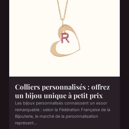
Colliers personnalisés : offrez
un bijou unique à petit prix
Les bijoux personnalisés connaissent un essor
remarquable : selon la Fédération Française de la
Bijouterie, le marché de la personnalisation
représent...