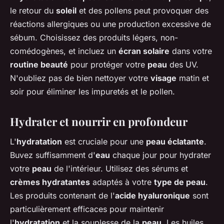
le retour du
soleil
et des pollens peut provoquer des
réactions allergiques ou une production excessive de
sébum. Choisissez des produits légers, non-
comédogènes, et incluez un
écran solaire
dans votre
routine beauté
pour protéger votre
peau
des UV.
N'oubliez pas de bien nettoyer votre
visage
matin et
soir pour éliminer les impuretés et le pollen.
Hydrater et nourrir en profondeur
L'
hydratation
est cruciale pour une
peau éclatante
.
Buvez suffisamment d'
eau
chaque jour pour hydrater
votre
peau
de l'intérieur. Utilisez des sérums et
crèmes hydratantes
adaptés à votre
type de peau
.
Les produits contenant de l'
acide hyaluronique
sont
particulièrement efficaces pour maintenir
l'
hydratation
et la souplesse de la
peau
. Les huiles